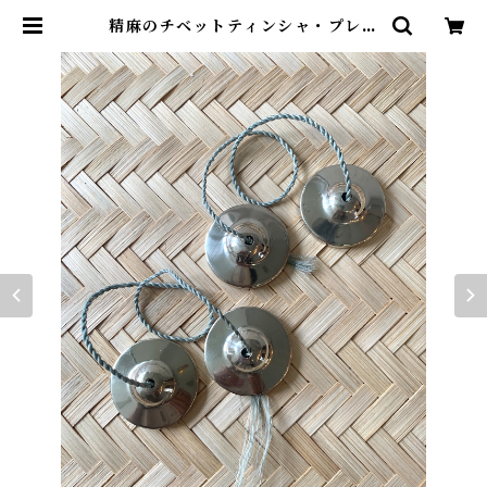
精麻のチベットティンシャ・プレー
ン・S・藍染め精麻 | yos.