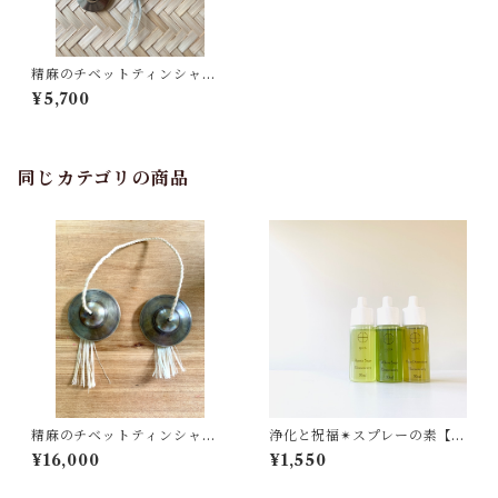
精麻のチベットティンシャ・
プレーン・S・藍染め精麻
¥5,700
同じカテゴリの商品
精麻のチベットティンシャ・
浄化と祝福✴︎スプレーの素【2
プレーン大・B
025年仕込】 Purifying & B
¥16,000
¥1,550
lessing Essence— yos. ori
ginal blend —