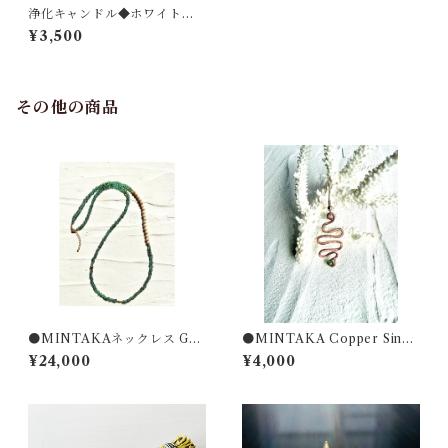
浄化キャンドル◆ホワイトセ
ージ, 浄化, ハーブキャンドル,
¥3,500
アロマキャンドル, JWT
その他の商品
●MINTAKAネックレス GR7
●MINTAKA Copper Singl
0｜Lion's Gate Collection 2
eピアス ｜Lion's Gate Colle
¥24,000
¥4,000
026
ction 2026