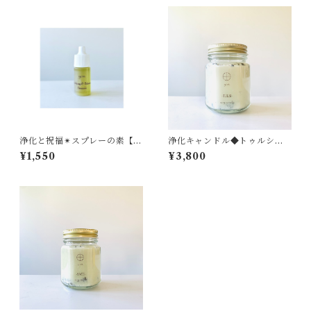
浄化と祝福✴︎スプレーの素【2
浄化キャンドル◆トゥルシー,
026.03.20春分仕込】 Purif
ホーリーバジル, 浄化, ハーブ
¥1,550
¥3,800
ying & Blessing Essence—
キャンドル, アロマキャンドル,
yos. original blend —
JWT