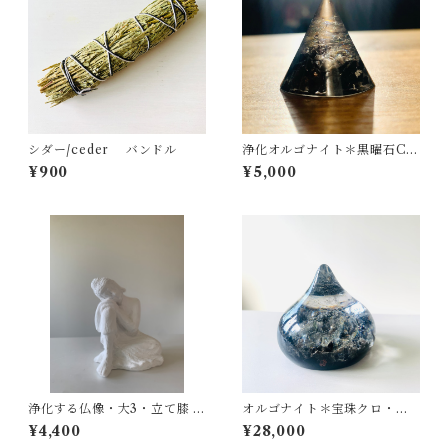
シダー/ceder バンドル
浄化オルゴナイト＊黒曜石C・
オブシディアン・円すい・XS
¥900
¥5,000
サイズ（Altteraシリーズ）
浄化する仏像・大3・立て膝 ・
オルゴナイト＊宝珠クロ・黒
大仏・空気を浄化するアー
曜石・オブシディアン・隕
¥4,400
¥28,000
ト・化石サンゴ マイナスイ
石・Lサイズ（Altteraシリー