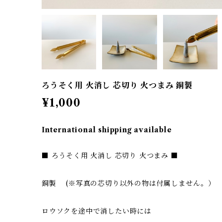
ろうそく用 火消し 芯切り 火つまみ 銅製
¥1,000
International shipping available
■ ろうそく用 火消し 芯切り 火つまみ ■
銅製 (※写真の芯切り以外の物は付属しません。）
ロウソクを途中で消したい時には