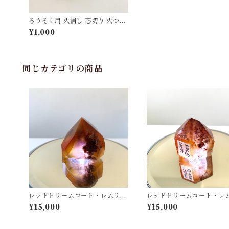
ろうそく用 火消し 芯切り 火つま
み 銅製
¥1,000
同じカテゴリの商品
レッドドリームコート・レムリア
レッドドリームコート・レ
ンシード⑤ ポイント・ポリッシ
ンシード④ ポイント・ポ
¥15,000
¥15,000
ュ（磨き）
ュ（磨き）