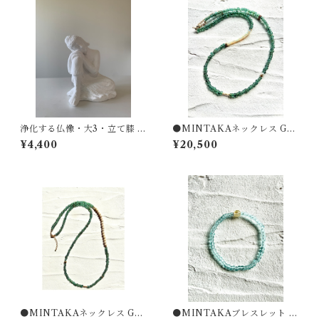
浄化する仏像・大3・立て膝 ・
●MINTAKAネックレス GR5
大仏・空気を浄化するアー
0｜Lion's Gate Collection 2
¥4,400
¥20,500
ト・化石サンゴ マイナスイ
026
オン 遠赤外線 消臭
●MINTAKAネックレス GR7
●MINTAKAブレスレット A