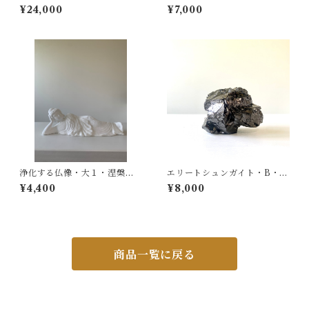
0｜Lion's Gate Collection 2
Q ルチル｜Lion's Gate Colle
¥24,000
¥7,000
026
ction 2026
浄化する仏像・大１・涅槃
エリートシュンガイト・B・ラ
会・涅槃仏・ねはんぶつ・空
フ原石・（ノーブルシュンガ
¥4,400
¥8,000
気を浄化するアート・化石サ
イト）
ンゴ マイナスイオン 遠赤
外線 消臭
商品一覧に戻る