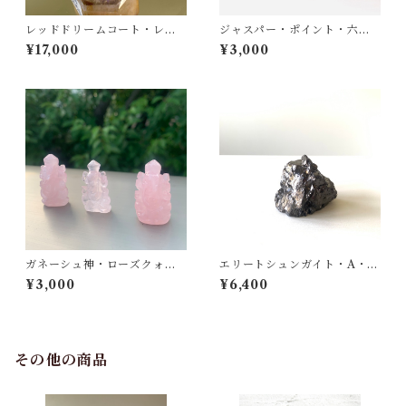
レッドドリームコート・レム
ジャスパー・ポイント・六角
リアンシード① ポイント・
柱
¥17,000
¥3,000
ポリッシュ（磨き）
ガネーシュ神・ローズクォー
エリートシュンガイト・A・ラ
ツ・ミニサイズ
フ原石・（ノーブルシュンガ
¥3,000
¥6,400
イト）
その他の商品